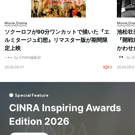
Movie,Drama
Movie,Dr
ソクーロフが90分ワンカットで描いた『エ
池松壮
ルミタージュ幻想』リマスター版が期間限
『開戦
定上映
かわせ
by CINRA編集部
by I
2026.08.07
0
2026.08.0
Special Feature
CINRA Inspiring Awards
Edition 2026