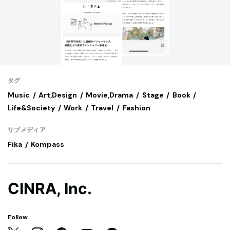
タグ
Music
Art,Design
Movie,Drama
Stage
Book
Life&Society
Work
Travel
Fashion
サブメディア
Fika
Kompass
CINRA, Inc.
Follow