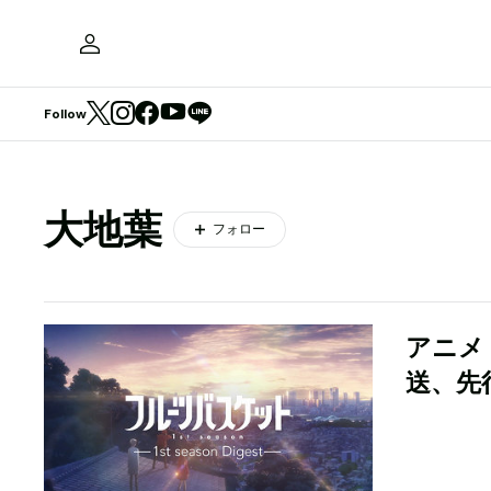
Follow
大地葉
フォロー
アニメ
送、先