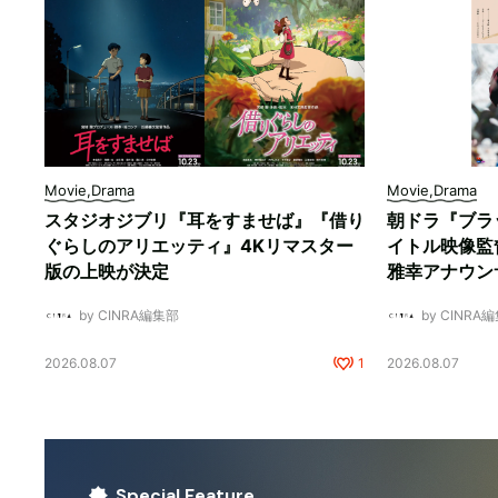
Movie,Drama
Movie,Drama
スタジオジブリ『耳をすませば』『借り
朝ドラ『ブラ
ぐらしのアリエッティ』4Kリマスター
イトル映像監
版の上映が決定
雅幸アナウン
by CINRA編集部
by CINRA
2026.08.07
1
2026.08.07
Special Feature