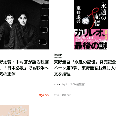
Book
野太賀・中村蒼が語る映画
東野圭吾『永遠の記憶』発売記念
。「日本必敗」でも戦争へ
ペーン第3弾。東野圭吾お気に入
気の正体
文を推理
by CINRA編集部
55
2026.08.07