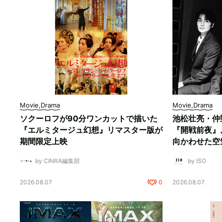
Movie,Drama
Movie,Drama
ソクーロフが90分ワンカットで描いた
池松壮亮・仲
『エルミタージュ幻想』リマスター版が
『開戦前夜』
期間限定上映
向かわせた空
by CINRA編集部
by ISO
2026.08.07
0
2026.08.07