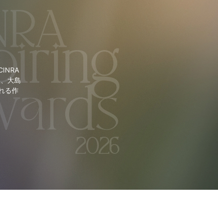
NRA
里、大島
れる作