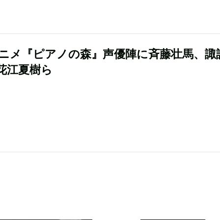
アニメ『ピアノの森』声優陣に斉藤壮馬、諏
花江夏樹ら