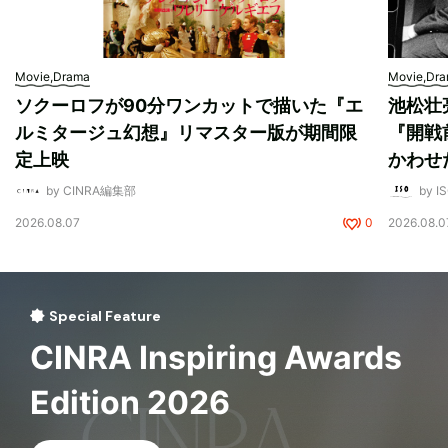
Movie,Drama
Movie,Dr
ソクーロフが90分ワンカットで描いた『エ
池松壮
ルミタージュ幻想』リマスター版が期間限
『開戦
定上映
かわせ
by CINRA編集部
by I
2026.08.07
0
2026.08.0
Special Feature
CINRA Inspiring Awards
Edition 2026