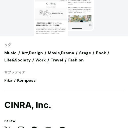
タグ
Music
Art,Design
Movie,Drama
Stage
Book
Life&Society
Work
Travel
Fashion
サブメディア
Fika
Kompass
CINRA, Inc.
Follow