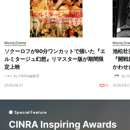
Movie,Drama
Movie,Dr
ソクーロフが90分ワンカットで描いた『エ
池松壮
ルミタージュ幻想』リマスター版が期間限
『開戦
定上映
かわせ
by CINRA編集部
by I
2026.08.07
0
2026.08.0
Special Feature
CINRA Inspiring Awards