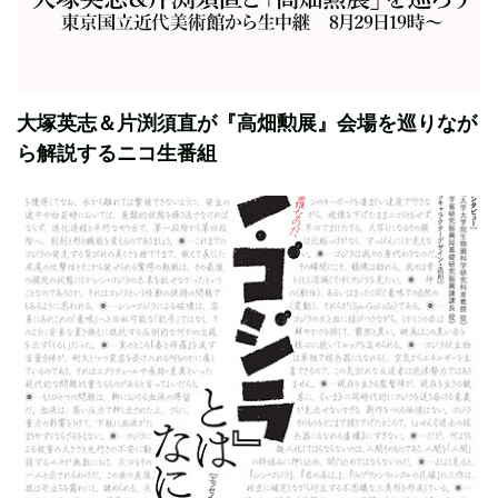
大塚英志＆片渕須直が『高畑勲展』会場を巡りなが
ら解説するニコ生番組