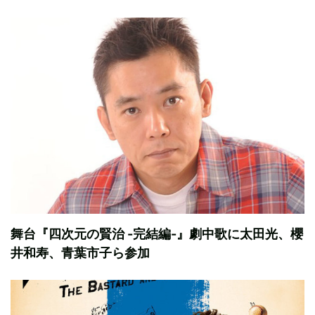
舞台『四次元の賢治 -完結編-』劇中歌に太田光、櫻
井和寿、青葉市子ら参加