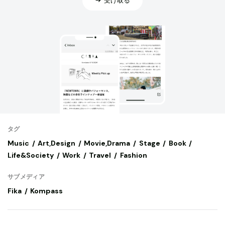
タグ
Music
Art,Design
Movie,Drama
Stage
Book
Life&Society
Work
Travel
Fashion
サブメディア
Fika
Kompass