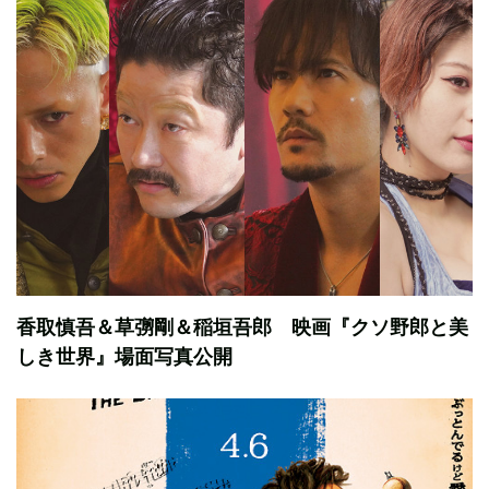
香取慎吾＆草彅剛＆稲垣吾郎 映画『クソ野郎と美
しき世界』場面写真公開