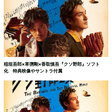
稲垣吾郎×草彅剛×香取慎吾『クソ野郎』ソフト
化 特典映像やサントラ付属