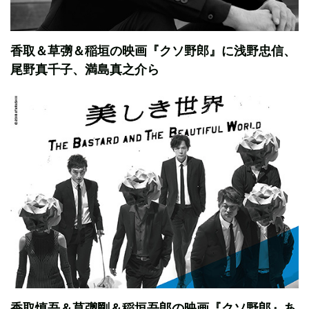
香取＆草彅＆稲垣の映画『クソ野郎』に浅野忠信、
尾野真千子、満島真之介ら
香取慎吾＆草彅剛＆稲垣吾郎の映画『クソ野郎』あ