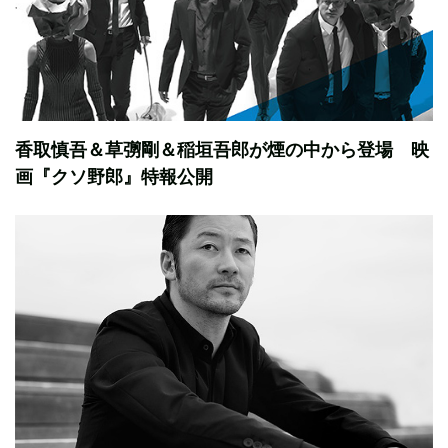
香取慎吾＆草彅剛＆稲垣吾郎が煙の中から登場 映
画『クソ野郎』特報公開