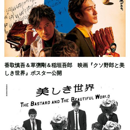
香取慎吾＆草彅剛＆稲垣吾郎 映画『クソ野郎と美
しき世界』ポスター公開