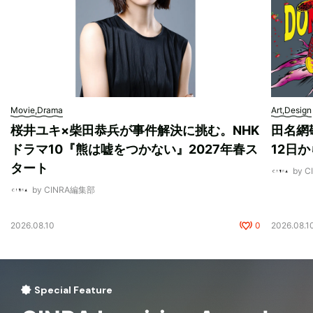
Movie,Drama
Art,Design
桜井ユキ×柴田恭兵が事件解決に挑む。NHK
田名網敬
ドラマ10『熊は嘘をつかない』2027年春ス
12日
タート
by 
by CINRA編集部
2026.08.10
0
2026.08.1
Special Feature