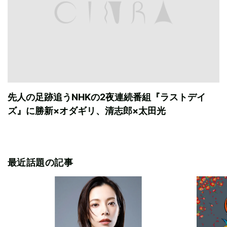
先人の足跡追うNHKの2夜連続番組『ラストデイ
ズ』に勝新×オダギリ、清志郎×太田光
最近話題の記事