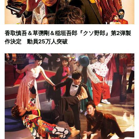
香取慎吾＆草彅剛＆稲垣吾郎『クソ野郎』第2弾製
作決定 動員25万人突破