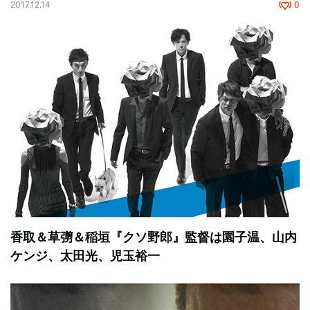
2017.12.14
0
香取＆草彅＆稲垣『クソ野郎』監督は園子温、山内
ケンジ、太田光、児玉裕一