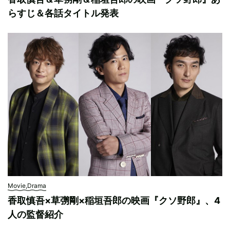
らすじ＆各話タイトル発表
Movie,Drama
香取慎吾×草彅剛×稲垣吾郎の映画『クソ野郎』、4
人の監督紹介