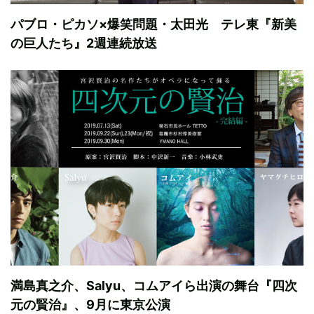
パブロ・ピカソ×爆笑問題・太田光 テレ東『新美
の巨人たち』2週連続放送
満島真之介、Salyu、コムアイら出演の舞台『四次
元の賢治』、9月に東京公演