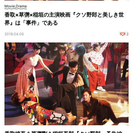
Movie,Drama
香取×草彅×稲垣の主演映画『クソ野郎と美しき世
界』は「事件」である
2018.04.06
2