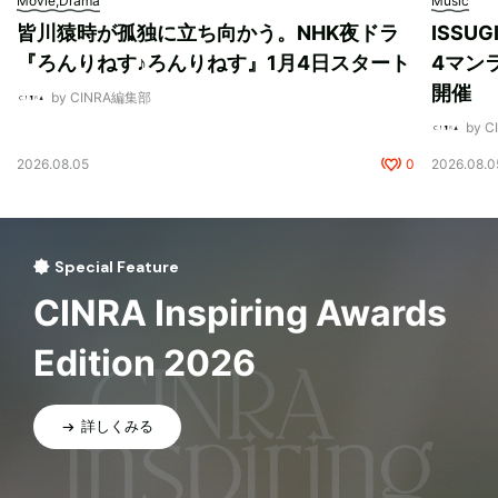
Movie,Drama
Music
皆川猿時が孤独に立ち向かう。NHK夜ドラ
ISSU
『ろんりねす♪ろんりねす』1月4日スタート
4マンラ
開催
by CINRA編集部
by 
2026.08.05
0
2026.08.0
Special Feature
CINRA Inspiring Awards
Edition 2026
詳しくみる