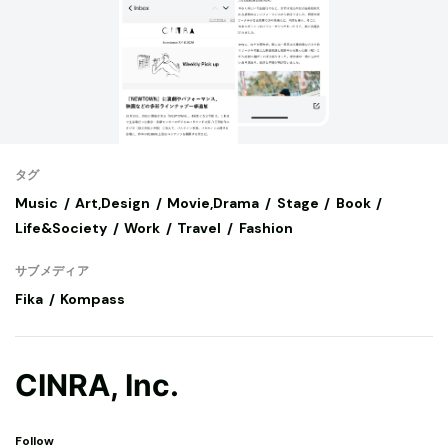
タグ
Music
Art,Design
Movie,Drama
Stage
Book
Life&Society
Work
Travel
Fashion
サブメディア
Fika
Kompass
CINRA, Inc.
Follow