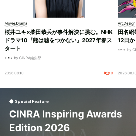
Movie,Drama
Art,Design
桜井ユキ×柴田恭兵が事件解決に挑む。NHK
田名網敬
ドラマ10『熊は嘘をつかない』2027年春ス
12日
タート
by 
by CINRA編集部
2026.08.10
0
2026.08.1
Special Feature
CINRA Inspiring Awards
Edition 2026