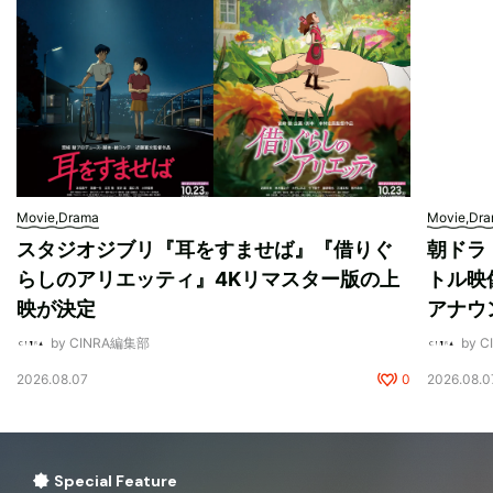
Movie,Drama
Movie,Dr
スタジオジブリ『耳をすませば』『借りぐ
朝ドラ
らしのアリエッティ』4Kリマスター版の上
トル映
映が決定
アナウ
by CINRA編集部
by 
2026.08.07
0
2026.08.0
Special Feature