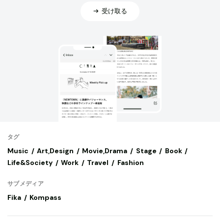
受け取る
タグ
Music
Art,Design
Movie,Drama
Stage
Book
Life&Society
Work
Travel
Fashion
サブメディア
Fika
Kompass