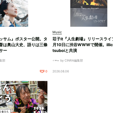
Music
ッサム』ポスター公開。タ
荘子it『人生劇場』リリースライ
督は奥山大史、語りは三條
月10日に渋谷WWWで開催。illici
サー
tsuboiと共演
編集部
by CINRA編集部
0
2026.08.06