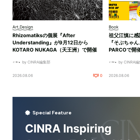
Art,Design
Book
Rhizomatiksの個展『After
祖父江慎に感
Understanding』が9月12日から
『そぶちゃん
KOTARO NUKAGA（天王洲）で開催
PARCOで開
by CINRA編集部
by CINRA
2026.08.06
0
2026.08.06
Special Feature
CINRA Inspiring