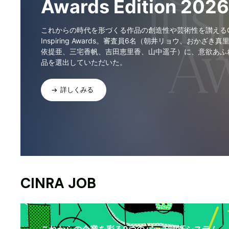
Awards Edition 2026
これからの時代を形づくる作品の創造性や芸術性を讃えるCI
Inspiring Awards。審査員6名（朝井リョウ、おかざき真
依提亜、三宅香帆、吉田恵里香、山中遥子）に、意欲あふ
品を選出していただいた。
詳しくみる
CINRA JOB
これからの企業を彩る9つのバッヂ認証システム