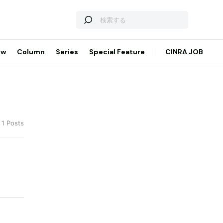
ew
Column
Series
Special Feature
CINRA JOB
 1 Posts