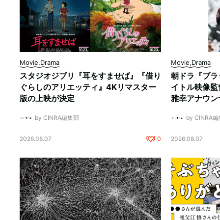
Movie,Drama
Movie,Drama
スタジオジブリ『耳をすませば』『借り
朝ドラ『ブラ
ぐらしのアリエッティ』4Kリマスター
イトル映像監
版の上映が決定
雅幸アナウン
by CINRA編集部
by CINRA
2026.08.07
0
2026.08.07