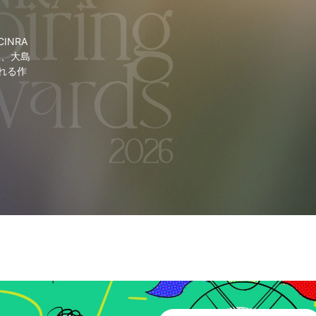
NRA
里、大島
れる作