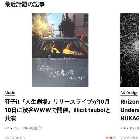
最近話題の記事
Music
Art,Design
荘子it『人生劇場』リリースライブが10月
Rhizo
10日に渋谷WWWで開催。illicit tsuboiと
Unde
共演
NUK
by CINRA編集部
by 
2026.08.06
0
2026.08.0