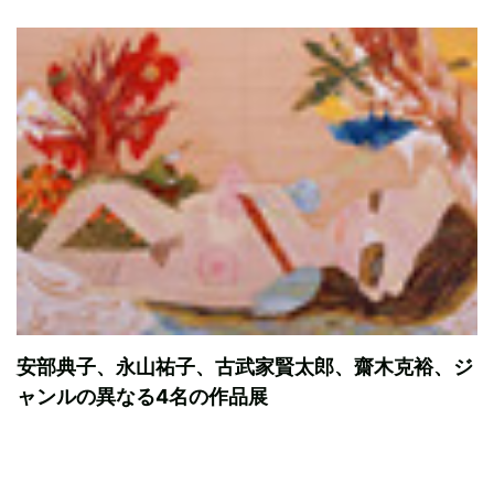
安部典子、永山祐子、古武家賢太郎、齋木克裕、ジ
ャンルの異なる4名の作品展