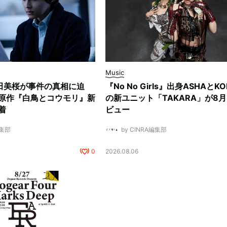
Music
田美桜が事件の真相に迫
『No No Girls』出身ASHAとK
原作『白鳥とコウモリ』新
の新ユニット「TAKARA」が8月
着
ビュー
編集部
by CINRA編集部
0
2026.08.06