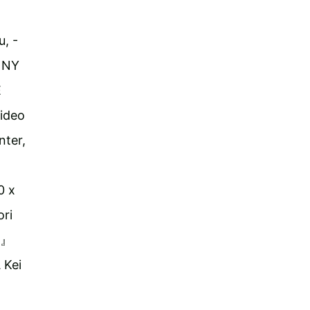
, -
, NY
E
ideo
nter,
 x
ri
-』
 Kei