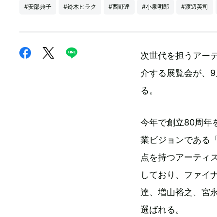
#安部典子
#鈴木ヒラク
#西野達
#小泉明郎
#渡辺英司
次世代を担うアー
介する展覧会が、9月1
る。
今年で創立80周
業ビジョンである
点を持つアーティ
しており、ファイ
達、増山裕之、宮
選ばれる。