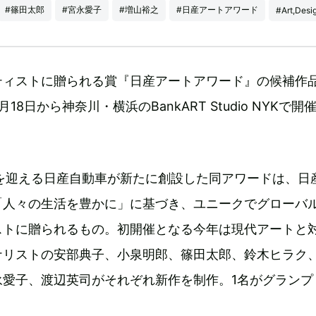
#篠田太郎
#宮永愛子
#増山裕之
#日産アートアワード
#Art,Desi
ティストに贈られる賞『日産アートアワード』の候補作
8日から神奈川・横浜のBankART Studio NYKで開
年を迎える日産自動車が新たに創設した同アワードは、日
「人々の生活を豊かに」に基づき、ユニークでグローバ
ストに贈られるもの。初開催となる今年は現代アートと
ナリストの安部典子、小泉明郎、篠田太郎、鈴木ヒラク
永愛子、渡辺英司がそれぞれ新作を制作。1名がグランプ