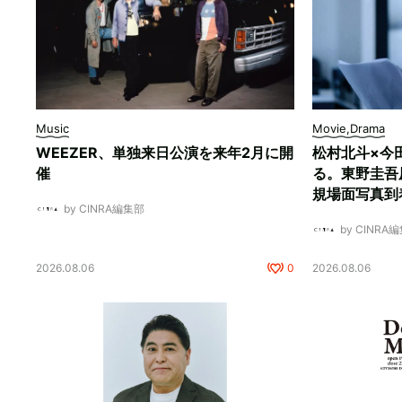
Music
Movie,Drama
WEEZER、単独来日公演を来年2月に開
松村北斗×今
催
る。東野圭吾
規場面写真到
by CINRA編集部
by CINRA
2026.08.06
0
2026.08.06