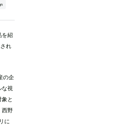
gn
品を紹
催され
産の企
ルな視
対象と
、西野
リに