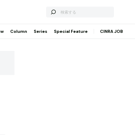
ew
Column
Series
Special Feature
CINRA JOB