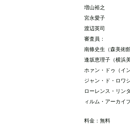
増山裕之
宮永愛子
渡辺英司
審査員：
南條史生（森美術
逢坂恵理子（横浜
ホァン・ドゥ（イ
ジャン・ド・ロワ
ローレンス・リン
ィルム・アーカイ
料金：無料