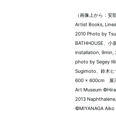
（画像上から：安部典子『To 
Artist Books, Line
2010 Photo by Ts
BATHHOUSE、小泉明朗『
installation, 9mi
photo by Segey 
Sugimoto、鈴木
600 x 600cm 展示
Art Museum ©Hir
2013 Naphthalene,
©MIYANAGA Aiko C