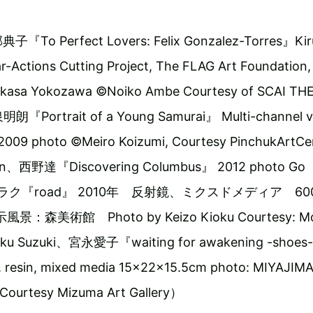
Perfect Lovers: Felix Gonzalez-Torres』Kiru
ar-Actions Cutting Project, The FLAG Art Foundation
ukasa Yokozawa ©Noiko Ambe Courtesy of SCAI TH
Portrait of a Young Samurai』 Multi-channel v
n, 2009 photo ©Meiro Koizumi, Courtesy PinchukArtCe
Illin、西野達『Discovering Columbus』 2012 photo Go
ヒラク『road』 2010年 反射鏡、ミクスドメディア 600
風景：森美術館 Photo by Keizo Kioku Courtesy: Mo
aku Suzuki、宮永愛子『waiting for awakening -shoes
 resin, mixed media 15x22x15.5cm photo: MIYAJIMA
ourtesy Mizuma Art Gallery）