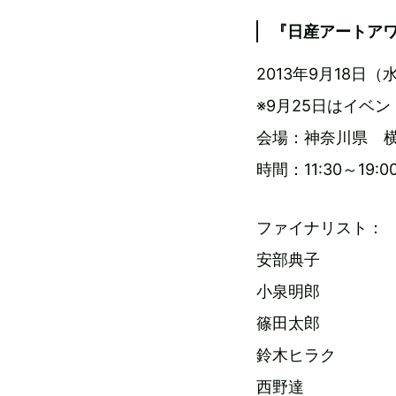
『日産アートア
2013年9月18日
※9月25日はイベ
会場：神奈川県 横浜 Ban
時間：11:30～19:0
ファイナリスト：
安部典子
小泉明郎
篠田太郎
鈴木ヒラク
西野達