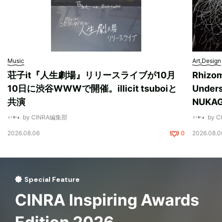
Music
Art,Design
荘子it『人生劇場』リリースライブが10月
Rhizo
10日に渋谷WWWで開催。illicit tsuboiと
Unde
共演
NUK
by CINRA編集部
by 
2026.08.06
0
2026.08.0
Special Feature
CINRA Inspiring Awards