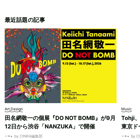
最近話題の記事
Art,Design
Music
田名網敬一の個展『DO NOT BOMB』が9月
Tohj
12日から渋谷「NANZUKA」で開催
東京ド
by CINRA編集部
by 