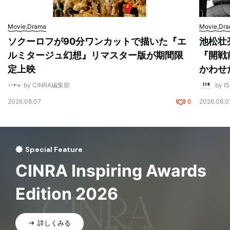
Movie,Drama
Movie,Dr
ソクーロフが90分ワンカットで描いた『エ
池松壮
ルミタージュ幻想』リマスター版が期間限
『開戦
定上映
かわせ
by CINRA編集部
by I
2026.08.07
0
2026.08.0
Special Feature
CINRA Inspiring Awards
Edition 2026
詳しくみる