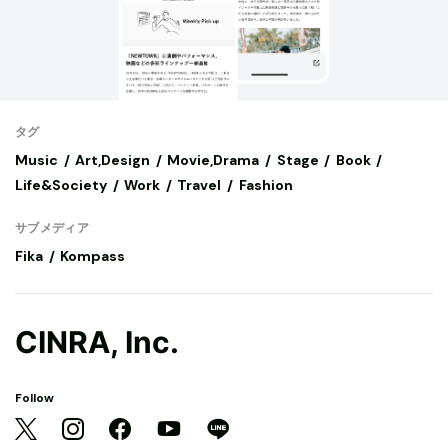
タグ
Music
Art,Design
Movie,Drama
Stage
Book
Life&Society
Work
Travel
Fashion
サブメディア
Fika
Kompass
CINRA, Inc.
Follow