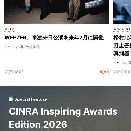
Music
Movie,Dr
WEEZER、単独来日公演を来年2月に開催
松村北
野圭吾
by CINRA編集部
真到着
by 
2026.08.06
0
2026.08.0
Special Feature
CINRA Inspiring Awards
Edition 2026