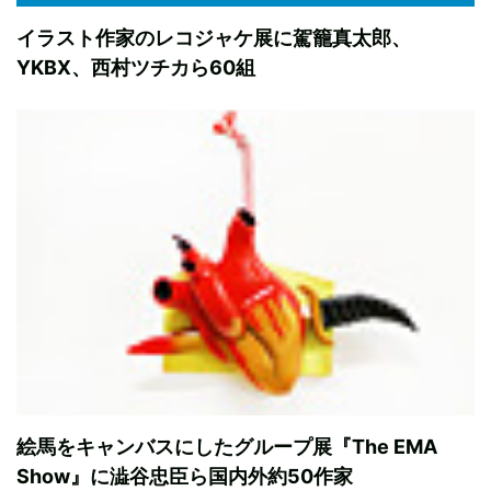
イラスト作家のレコジャケ展に駕籠真太郎、
YKBX、西村ツチカら60組
絵馬をキャンバスにしたグループ展『The EMA
Show』に澁谷忠臣ら国内外約50作家