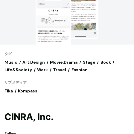
タグ
Music
Art,Design
Movie,Drama
Stage
Book
Life&Society
Work
Travel
Fashion
サブメディア
Fika
Kompass
CINRA, Inc.
Follow