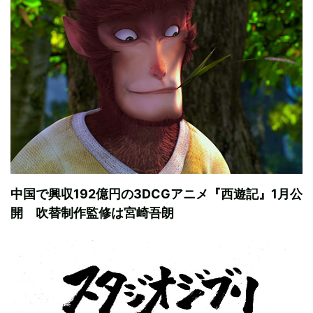
中国で興収192億円の3DCGアニメ『西遊記』1月公
開 吹替制作監修は宮崎吾朗