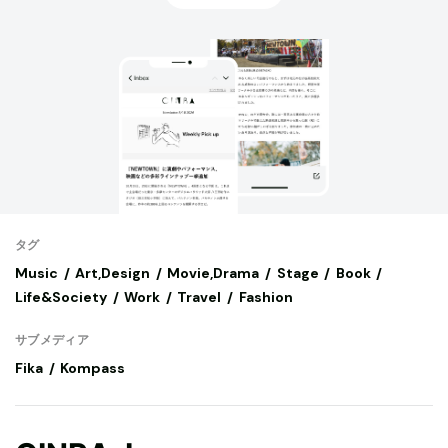
タグ
Music
Art,Design
Movie,Drama
Stage
Book
Life&Society
Work
Travel
Fashion
サブメディア
Fika
Kompass