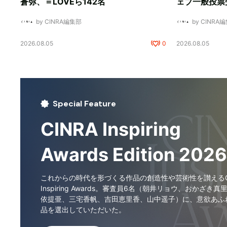
蒼弥、＝LOVEら142名
ェブ一般投票
by CINRA編集部
by CINRA
2026.08.05
0
2026.08.05
Special Feature
CINRA Inspiring
Awards Edition 2026
これからの時代を形づくる作品の創造性や芸術性を讃えるCI
Inspiring Awards。審査員6名（朝井リョウ、おかざき真
依提亜、三宅香帆、吉田恵里香、山中遥子）に、意欲あふ
品を選出していただいた。