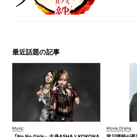
最近話題の記事
Music
Movie,Drama
『No No Girls』出身ASHAとKOKONA
皆川猿時が孤