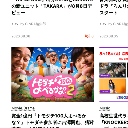
の新ユニット「TAKARA」が8月8日デ
ドラ『ろんり
ビュー
スタート
by CINRA編集部
by CINRA
2026.08.06
0
2026.08.05
Movie,Drama
Music
賞金1億円『トモダチ100人よべるか
高校生世代ラ
な？』トモダチ参加者に吉澤閑也、猪狩
『KNOCKE