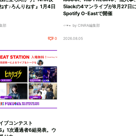
ねす♪ろんりねす』1月4日
5lackの4マンライブが8月27日
Spotify O-Eastで開催
編集部
by CINRA編集部
0
2026.08.05
イブコンテスト
RS』1次通過者6組発表。ウ