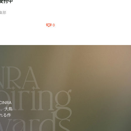
受付中
編集部
0
NRA
里、大島
れる作