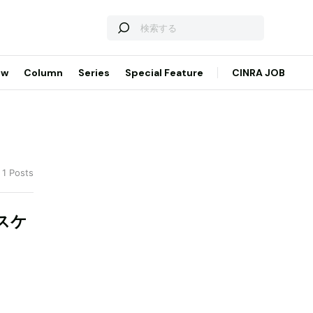
ew
Column
Series
Special Feature
CINRA JOB
 1 Posts
スケ