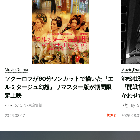
Movie,Drama
Movie,Dr
ソクーロフが90分ワンカットで描いた『エ
池松壮
ルミタージュ幻想』リマスター版が期間限
『開戦
定上映
かわせ
by CINRA編集部
by I
2026.08.07
0
2026.08.0