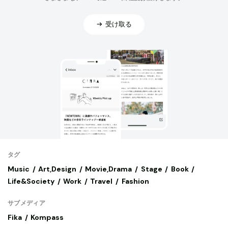
受け取る
タグ
Music
Art,Design
Movie,Drama
Stage
Book
Life&Society
Work
Travel
Fashion
サブメディア
Fika
Kompass