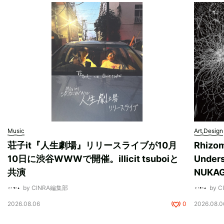
Music
Art,Design
荘子it『人生劇場』リリースライブが10月
Rhizo
10日に渋谷WWWで開催。illicit tsuboiと
Unde
共演
NUK
by CINRA編集部
by 
2026.08.06
0
2026.08.0