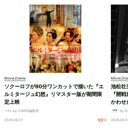
Movie,Drama
Movie,Dr
ソクーロフが90分ワンカットで描いた『エ
池松壮
ルミタージュ幻想』リマスター版が期間限
『開戦
定上映
かわせ
by CINRA編集部
by I
2026.08.07
0
2026.08.0