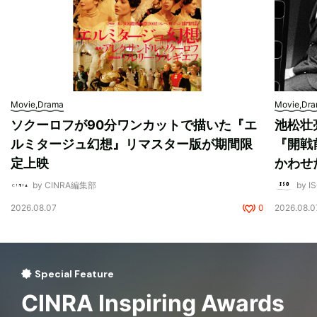
Movie,Drama
Movie,Dr
ソクーロフが90分ワンカットで描いた『エ
池松壮
ルミタージュ幻想』リマスター版が期間限
『開戦
定上映
かわせ
by CINRA編集部
by I
2026.08.07
0
2026.08.0
Special Feature
CINRA Inspiring Awards