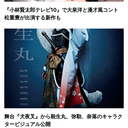
『小林賢太郎テレビ10』で大泉洋と漫才風コント
松重豊が出演する新作も
舞台『犬夜叉』から殺生丸、弥勒、奈落のキャラク
タービジュアル公開