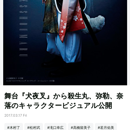
舞台『犬夜叉』から殺生丸、弥勒、奈
落のキャラクタービジュアル公開
2017.03.17 Fri
#木村了
#松村武
#滝口幸広
#高橋留美子
#若月佑美