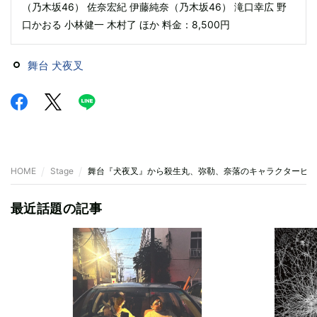
（乃木坂46） 佐奈宏紀 伊藤純奈（乃木坂46） 滝口幸広 野
口かおる 小林健一 木村了 ほか 料金：8,500円
舞台 犬夜叉
HOME
Stage
舞台『犬夜叉』から殺生丸、弥勒、奈落のキャラクタービジ
最近話題の記事