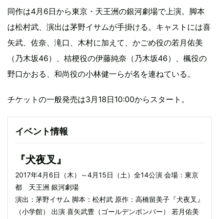
同作は4月6日から東京・天王洲の銀河劇場で上演。脚本
は松村武、演出は茅野イサムが手掛ける。キャストには喜
矢武、佐奈、滝口、木村に加えて、かごめ役の若月佑美
（乃木坂46）、桔梗役の伊藤純奈（乃木坂46）、楓役の
野口かおる、和尚役の小林健一らが名を連ねている。
チケットの一般発売は3月18日10:00からスタート。
イベント情報
『犬夜叉』
2017年4月6日（木）～4月15日（土）全14公演 会場：東京
都 天王洲 銀河劇場
演出：茅野イサム 脚本：松村武 原作：高橋留美子『犬夜叉』
（小学館） 出演 喜矢武豊（ゴールデンボンバー） 若月佑美