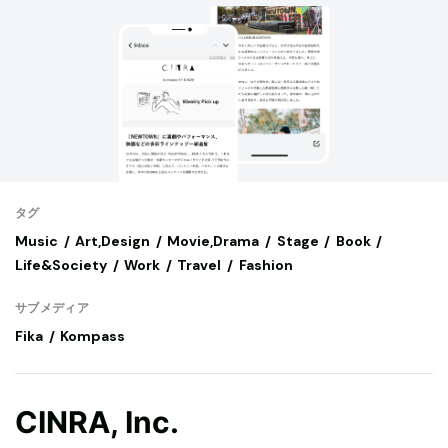
タグ
Music
Art,Design
Movie,Drama
Stage
Book
Life&Society
Work
Travel
Fashion
サブメディア
Fika
Kompass
CINRA, Inc.