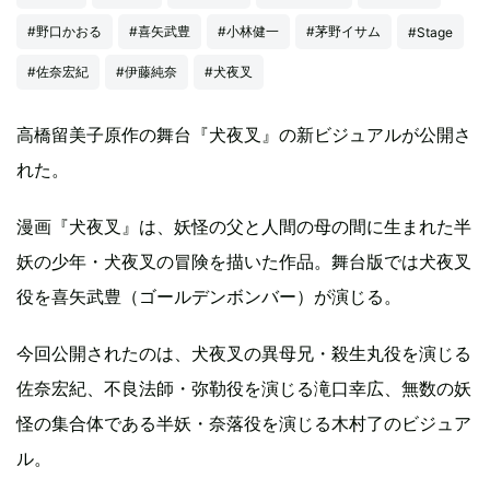
#野口かおる
#喜矢武豊
#小林健一
#茅野イサム
#Stage
#佐奈宏紀
#伊藤純奈
#犬夜叉
高橋留美子原作の舞台『犬夜叉』の新ビジュアルが公開さ
れた。
漫画『犬夜叉』は、妖怪の父と人間の母の間に生まれた半
妖の少年・犬夜叉の冒険を描いた作品。舞台版では犬夜叉
役を喜矢武豊（ゴールデンボンバー）が演じる。
今回公開されたのは、犬夜叉の異母兄・殺生丸役を演じる
佐奈宏紀、不良法師・弥勒役を演じる滝口幸広、無数の妖
怪の集合体である半妖・奈落役を演じる木村了のビジュア
ル。