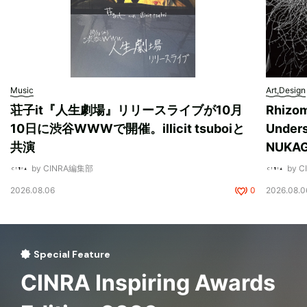
Music
Art,Design
荘子it『人生劇場』リリースライブが10月
Rhizo
10日に渋谷WWWで開催。illicit tsuboiと
Unde
共演
NUK
by CINRA編集部
by 
2026.08.06
0
2026.08.0
Special Feature
CINRA Inspiring Awards