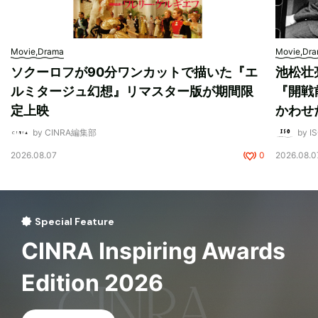
Movie,Drama
Movie,Dr
ソクーロフが90分ワンカットで描いた『エ
池松壮
ルミタージュ幻想』リマスター版が期間限
『開戦
定上映
かわせ
by CINRA編集部
by I
2026.08.07
0
2026.08.0
Special Feature
CINRA Inspiring Awards
Edition 2026