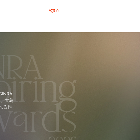
0
NRA
里、大島
れる作