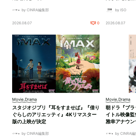
by CINRA編集部
by ISO
2026.08.07
0
2026.08.07
Movie,Drama
Movie,Drama
スタジオジブリ『耳をすませば』『借り
朝ドラ『ブラ
ぐらしのアリエッティ』4Kリマスター
イトル映像監
版の上映が決定
雅幸アナウン
by CINRA編集部
by CINRA