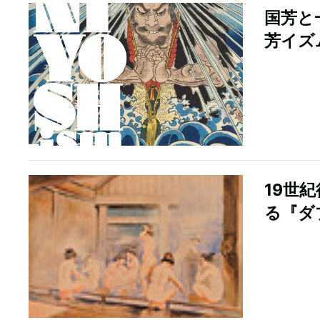
国芳と
芳イズ
19世
る『ダ