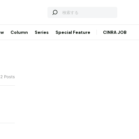
ew
Column
Series
Special Feature
CINRA JOB
 2 Posts