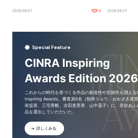
2026.08.07
0
2026.08.07
Special Feature
CINRA Inspiring
Awards Edition 2026
これからの時代を形づくる作品の創造性や芸術性を讃えるCI
Inspiring Awards。審査員6名（朝井リョウ、おかざき真
依提亜、三宅香帆、吉田恵里香、山中遥子）に、意欲あふ
品を選出していただいた。
詳しくみる