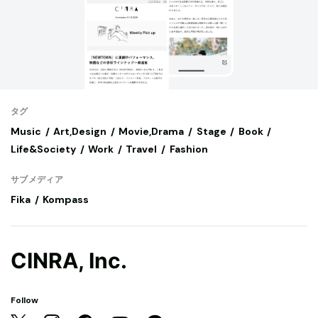
タグ
Music
Art,Design
Movie,Drama
Stage
Book
Life&Society
Work
Travel
Fashion
サブメディア
Fika
Kompass
CINRA, Inc.
Follow