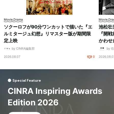
Movie,Drama
Movie,Dr
ソクーロフが90分ワンカットで描いた『エ
池松壮
ルミタージュ幻想』リマスター版が期間限
『開戦
定上映
かわせ
by CINRA編集部
by I
2026.08.07
0
2026.08.0
Special Feature
CINRA Inspiring Awards
Edition 2026