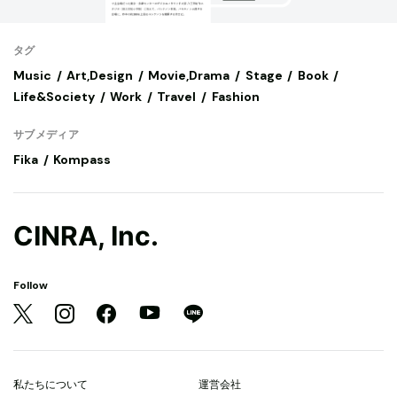
タグ
Music
Art,Design
Movie,Drama
Stage
Book
Life&Society
Work
Travel
Fashion
サブメディア
Fika
Kompass
CINRA, Inc.
Follow
私たちについて
運営会社