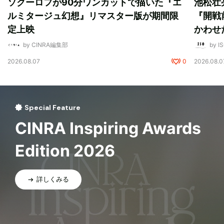
ソクーロフが90分ワンカットで描いた『エ
池松壮
ルミタージュ幻想』リマスター版が期間限
『開戦
定上映
かわせ
by CINRA編集部
by I
2026.08.07
0
2026.08.0
Special Feature
CINRA Inspiring Awards
Edition 2026
詳しくみる