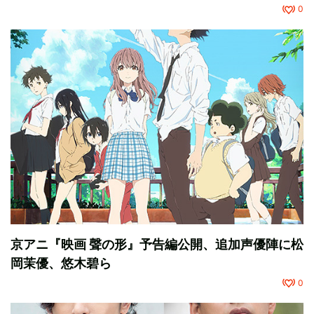
0
京アニ『映画 聲の形』予告編公開、追加声優陣に松
岡茉優、悠木碧ら
0