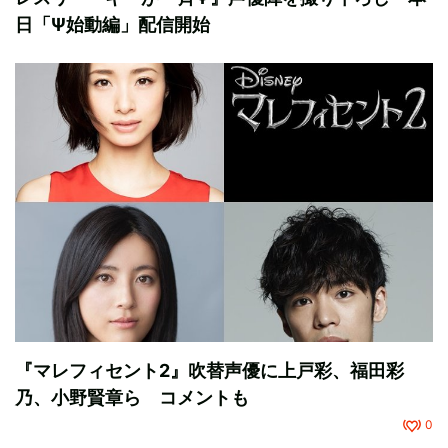
日「Ψ始動編」配信開始
『マレフィセント2』吹替声優に上戸彩、福田彩
乃、小野賢章ら コメントも
0