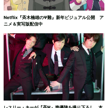
Netflix『斉木楠雄のΨ難』新年ビジュアル公開 ア
ニメ＆実写版配信中
レスリー・キーが『斉Ψ』声優陣を撮り下ろし 本