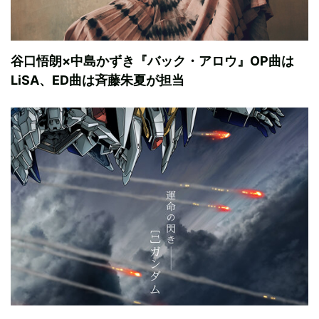
谷口悟朗×中島かずき『バック・アロウ』OP曲は
LiSA、ED曲は斉藤朱夏が担当