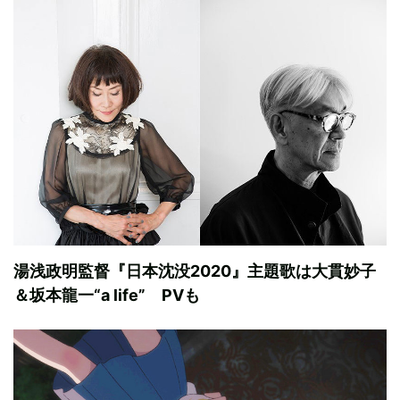
湯浅政明監督『日本沈没2020』主題歌は大貫妙子
＆坂本龍一“a life” PVも