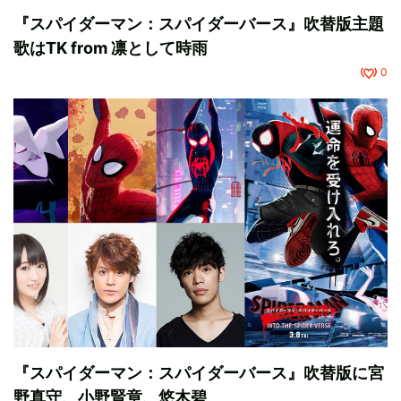
『スパイダーマン：スパイダーバース』吹替版主題
歌はTK from 凛として時雨
0
『スパイダーマン：スパイダーバース』吹替版に宮
野真守、小野賢章、悠木碧