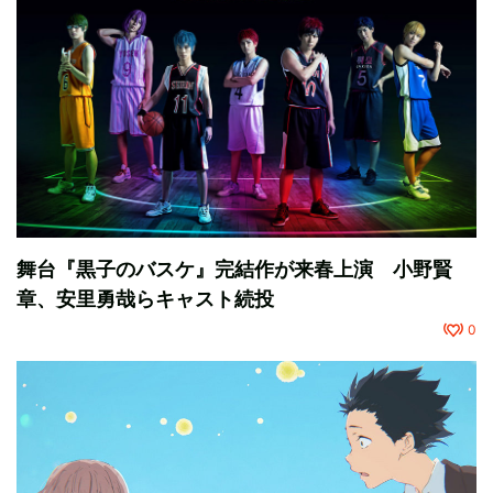
舞台『黒子のバスケ』完結作が来春上演 小野賢
章、安里勇哉らキャスト続投
0