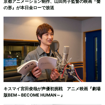
京都アニメーション制作、山田尚子監督の映画『聲
の形』が本日金ローで放送
キスマイ宮田俊哉が声優初挑戦 アニメ映画『劇場
版BEM～BECOME HUMAN～』