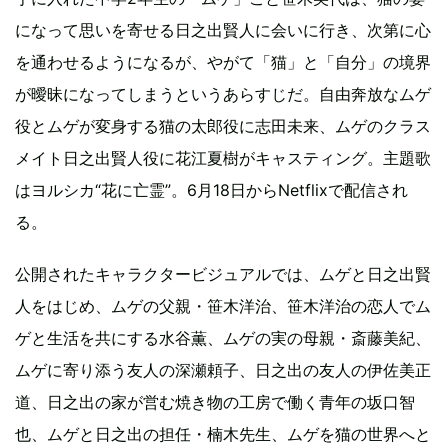
になって思いを寄せる日之出賢人に会いに行き、次第に心
を通わせるようになるが、やがて「猫」と「自分」の境界
が曖昧になってしまうというあらすじだ。自由奔放なムゲ
役とムゲが変身する猫の太郎役に志田未来、ムゲのクラス
メイト日之出賢人役に花江夏樹がキャスティング。主題歌
はヨルシカ“花に亡霊”。6月18日からNetflixで配信され
る。
公開されたキャラクタービジュアルでは、ムゲと日之出賢
人をはじめ、ムゲの父親・笹木洋治、笹木洋治の恋人でム
ゲと生活を共にする水谷薫、ムゲの実の母親・斎藤美紀、
ムゲに寄り添う友人の深瀬頼子、日之出の友人の伊佐美正
道、日之出の家が営む焼き物の工房で働く青年の坂口智
也、ムゲと日之出の担任・楠木先生、ムゲを猫の世界へと