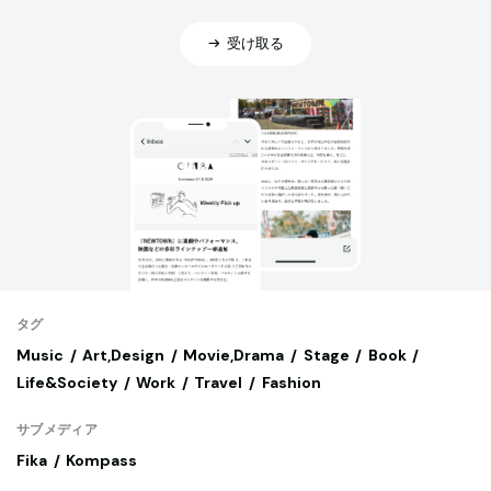
受け取る
タグ
Music
Art,Design
Movie,Drama
Stage
Book
Life&Society
Work
Travel
Fashion
サブメディア
Fika
Kompass