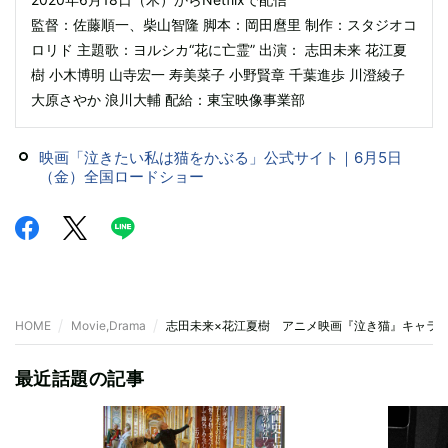
監督：佐藤順一、柴山智隆 脚本：岡田麿里 制作：スタジオコ
ロリド 主題歌：ヨルシカ“花に亡霊” 出演： 志田未来 花江夏
樹 小木博明 山寺宏一 寿美菜子 小野賢章 千葉進歩 川澄綾子
大原さやか 浪川大輔 配給：東宝映像事業部
映画「泣きたい私は猫をかぶる」公式サイト｜6月5日
（金）全国ロードショー
HOME
Movie,Drama
志田未来×花江夏樹 アニメ映画『泣き猫』キャラ
最近話題の記事