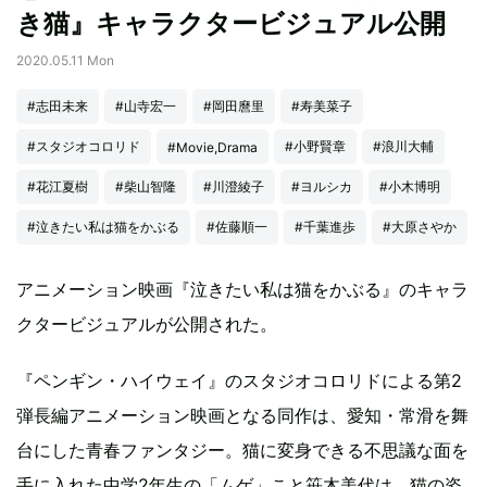
き猫』キャラクタービジュアル公開
2020.05.11 Mon
#志田未来
#山寺宏一
#岡田麿里
#寿美菜子
#スタジオコロリド
#小野賢章
#浪川大輔
#Movie,Drama
#花江夏樹
#柴山智隆
#川澄綾子
#ヨルシカ
#小木博明
#泣きたい私は猫をかぶる
#佐藤順一
#千葉進歩
#大原さやか
アニメーション映画『泣きたい私は猫をかぶる』のキャラ
クタービジュアルが公開された。
『ペンギン・ハイウェイ』のスタジオコロリドによる第2
弾長編アニメーション映画となる同作は、愛知・常滑を舞
台にした青春ファンタジー。猫に変身できる不思議な面を
手に入れた中学2年生の「ムゲ」こと笹木美代は、猫の姿