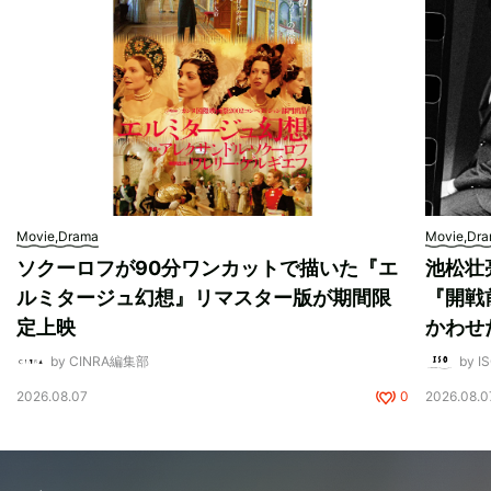
Movie,Drama
Movie,Dr
ソクーロフが90分ワンカットで描いた『エ
池松壮
ルミタージュ幻想』リマスター版が期間限
『開戦
定上映
かわせ
by CINRA編集部
by I
2026.08.07
0
2026.08.0