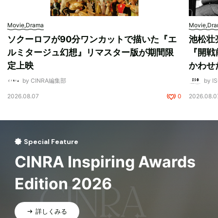
Movie,Drama
Movie,Dr
ソクーロフが90分ワンカットで描いた『エ
池松壮
ルミタージュ幻想』リマスター版が期間限
『開戦
定上映
かわせ
by CINRA編集部
by I
2026.08.07
0
2026.08.0
Special Feature
CINRA Inspiring Awards
Edition 2026
詳しくみる