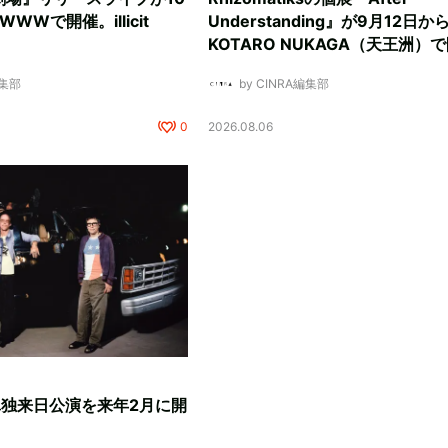
WWで開催。illicit
Understanding』が9月12日か
KOTARO NUKAGA（天王洲）
編集部
by CINRA編集部
0
2026.08.06
、単独来日公演を来年2月に開