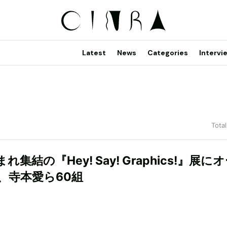
Latest
News
Categories
Intervi
Total
れ集結の『Hey! Say! Graphics!』展に
、寺本愛ら60組