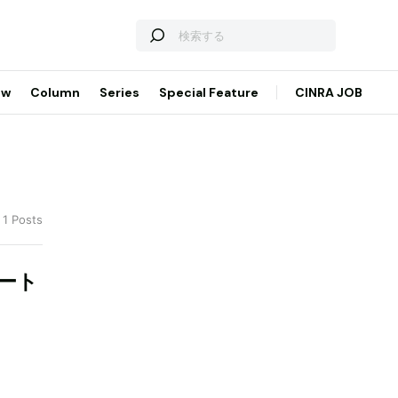
ew
Column
Series
Special Feature
CINRA JOB
 1 Posts
オート