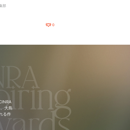
編集部
0
NRA
里、大島
れる作