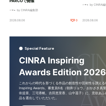
PARCOで開催
by CINRA
by CINRA編集部
2026.08.06
0
2026.08.06
Special Feature
CINRA Inspiring
Awards Edition 2026
これからの時代を形づくる作品の創造性や芸術性を讃えるCI
Inspiring Awards。審査員6名（朝井リョウ、おかざき真
依提亜、三宅香帆、吉田恵里香、山中遥子）に、意欲あふ
品を選出していただいた。