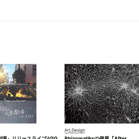
Art,Design
劇場』リリースライブが10
Rhizomatiksの個展『After