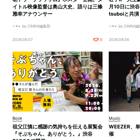
イトル映像監督は奥山大史、語りは三條
月10日に渋谷W
雅幸アナウンサー
tsuboiと共演
by CINRA編集部
by CINRA
2026.08.07
0
2026.08.06
Book
Music
祖父江慎に感謝の気持ちを伝える展覧会
WEEZER
『そぶちゃん、ありがとう。』渋谷
催