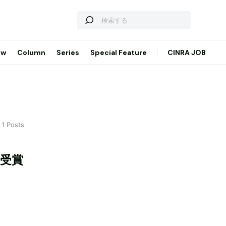
ew
Column
Series
Special Feature
CINRA JOB
 1 Posts
』受賞