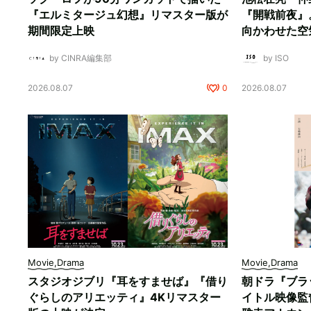
『エルミタージュ幻想』リマスター版が
『開戦前夜』
期間限定上映
向かわせた空
by CINRA編集部
by ISO
2026.08.07
0
2026.08.07
Movie,Drama
Movie,Drama
スタジオジブリ『耳をすませば』『借り
朝ドラ『ブラ
ぐらしのアリエッティ』4Kリマスター
イトル映像監