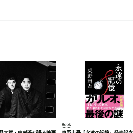
Book
野太賀・中村蒼が語る映画
東野圭吾『永遠の記憶』発売記念