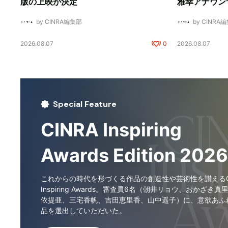
版の上映が決定
雅幸アナウン
by CINRA編集部
by CINRA
2026.08.07
0
2026.08.07
Special Feature
CINRA Inspiring
Awards Edition 2026
これからの時代を形づくる作品の創造性や芸術性を讃えるCI
Inspiring Awards。審査員6名（朝井リョウ、おかざき真
依提亜、三宅香帆、吉田恵里香、山中遥子）に、意欲あふ
品を選出していただいた。