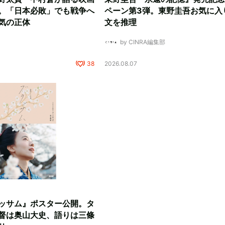
。「日本必敗」でも戦争へ
ペーン第3弾。東野圭吾お気に入
気の正体
文を推理
by CINRA編集部
38
2026.08.07
ッサム』ポスター公開。タ
督は奥山大史、語りは三條