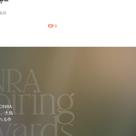
サー
編集部
0
NRA
里、大島
れる作