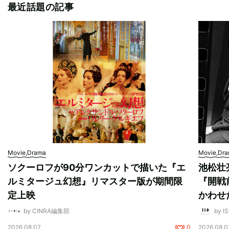
最近話題の記事
Movie,Drama
Movie,Dr
ソクーロフが90分ワンカットで描いた『エ
池松壮
ルミタージュ幻想』リマスター版が期間限
『開戦
定上映
かわせ
by CINRA編集部
by I
2026.08.07
0
2026.08.0