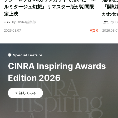
ルミタージュ幻想』リマスター版が期間限
『開戦
定上映
かわせ
by CINRA編集部
by I
2026.08.07
0
2026.08.0
Special Feature
CINRA Inspiring Awards
Edition 2026
詳しくみる