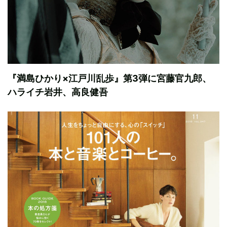
『満島ひかり×江戸川乱歩』第3弾に宮藤官九郎、
ハライチ岩井、高良健吾