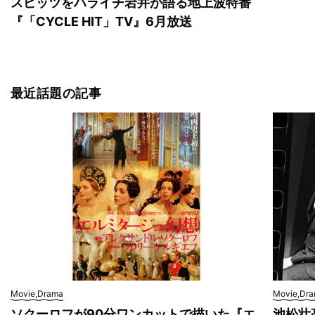
スピッツをハライチ岩井が語る地上波特番
『「CYCLE HIT」TV』6月放送
最近話題の記事
Movie,Drama
Movie,Dr
ソクーロフが90分ワンカットで描いた『エ
池松壮