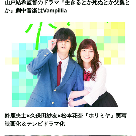
山戸結希監督のドラマ『生きるとか死ぬとか父親と
か』劇中音楽はVampillia
鈴鹿央士×久保田紗友×松本花奈『ホリミヤ』実写
映画化＆テレビドラマ化