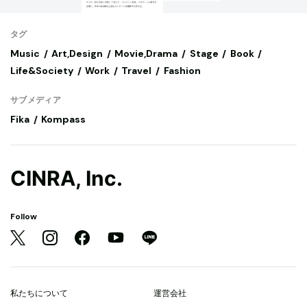
タグ
Music
Art,Design
Movie,Drama
Stage
Book
Life&Society
Work
Travel
Fashion
サブメディア
Fika
Kompass
CINRA, Inc.
Follow
私たちについて
運営会社