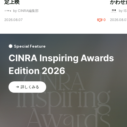
定上映
かわせ
by CINRA編集部
by I
2026.08.07
0
2026.08.0
Special Feature
CINRA Inspiring Awards
Edition 2026
詳しくみる