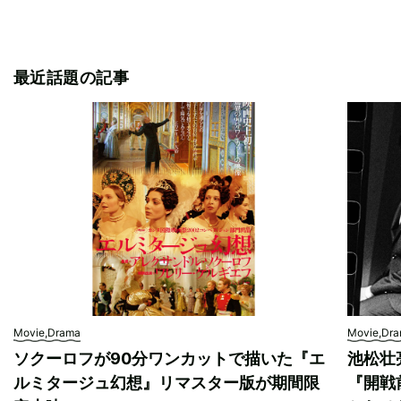
最近話題の記事
Movie,Drama
Movie,Dr
ソクーロフが90分ワンカットで描いた『エ
池松壮
ルミタージュ幻想』リマスター版が期間限
『開戦