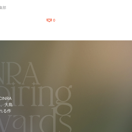
編集部
0
NRA
里、大島
れる作