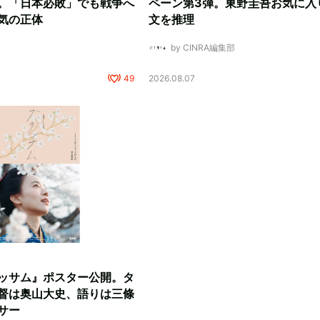
。「日本必敗」でも戦争へ
ペーン第3弾。東野圭吾お気に入
気の正体
文を推理
by CINRA編集部
49
2026.08.07
ッサム』ポスター公開。タ
督は奥山大史、語りは三條
サー