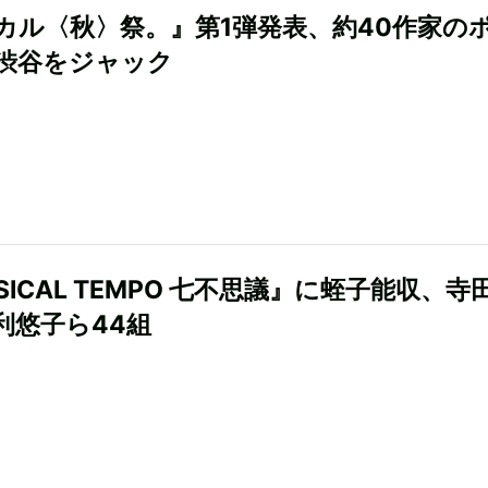
カル〈秋〉祭。』第1弾発表、約40作家の
渋谷をジャック
SICAL TEMPO 七不思議』に蛭子能収、寺
利悠子ら44組