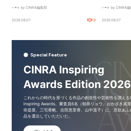
by CINRA編集部
by CINRA
2026.08.07
0
2026.08.07
Special Feature
CINRA Inspiring
Awards Edition 2026
これからの時代を形づくる作品の創造性や芸術性を讃えるCI
Inspiring Awards。審査員6名（朝井リョウ、おかざき真
依提亜、三宅香帆、吉田恵里香、山中遥子）に、意欲あふ
品を選出していただいた。