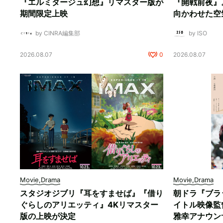
『エルミタージュ幻想』リマスター版が
『開戦前夜』
期間限定上映
向かわせた空
by CINRA編集部
by ISO
2026.08.07
0
2026.08.07
Movie,Drama
Movie,Drama
スタジオジブリ『耳をすませば』『借り
朝ドラ『ブラ
ぐらしのアリエッティ』4Kリマスター
イトル映像監
版の上映が決定
雅幸アナウン