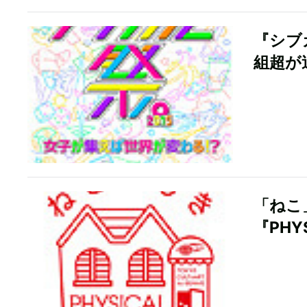
『シブ
組超が
「ねこ
『PHY