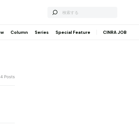
ew
Column
Series
Special Feature
CINRA JOB
 4 Posts