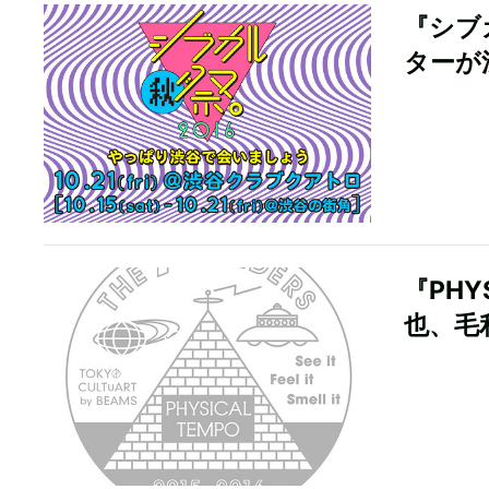
『シブ
ターが
『PHY
也、毛