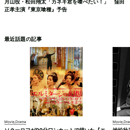
月山役・松田翔太「カネキ君を喰べたい！」 窪田
正孝主演『東京喰種』予告
最近話題の記事
Movie,Drama
Movie,Dr