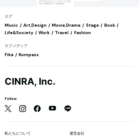
タグ
Music
Art,Design
Movie,Drama
Stage
Book
Life&Society
Work
Travel
Fashion
サブメディア
Fika
Kompass
CINRA, Inc.
Follow
私たちについて
運営会社