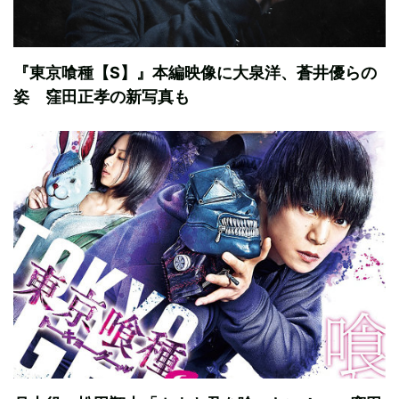
『東京喰種【S】』本編映像に大泉洋、蒼井優らの
姿 窪田正孝の新写真も