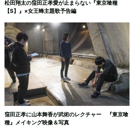
松田翔太の窪田正孝愛が止まらない『東京喰種
【S】』×女王蜂主題歌予告編
窪田正孝に山本舞香が武術のレクチャー 『東京喰
種』メイキング映像＆写真