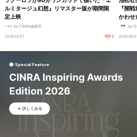
ソクーロフが90分ワンカットで描いた『エ
池松壮
ルミタージュ幻想』リマスター版が期間限
『開戦
定上映
かわせ
by CINRA編集部
by I
2026.08.07
0
2026.08.0
Special Feature
CINRA Inspiring Awards
Edition 2026
詳しくみる