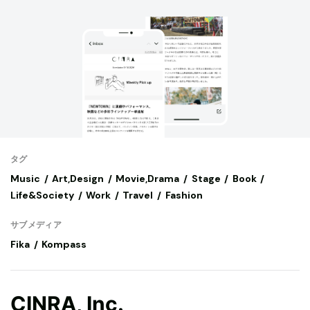
タグ
Music
Art,Design
Movie,Drama
Stage
Book
Life&Society
Work
Travel
Fashion
サブメディア
Fika
Kompass
CINRA, Inc.