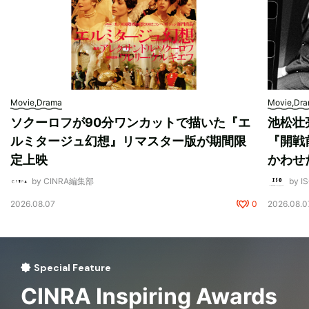
Movie,Drama
Movie,Dr
ソクーロフが90分ワンカットで描いた『エ
池松壮
ルミタージュ幻想』リマスター版が期間限
『開戦
定上映
かわせ
by CINRA編集部
by I
2026.08.07
0
2026.08.0
Special Feature
CINRA Inspiring Awards