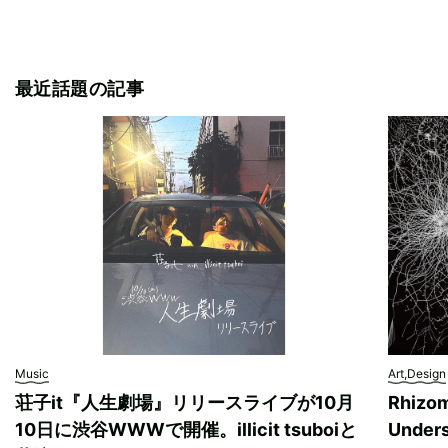
最近話題の記事
Music
Art,Design
荘子it『人生劇場』リリースライブが10月
Rhizo
10日に渋谷WWWで開催。illicit tsuboiと
Unde