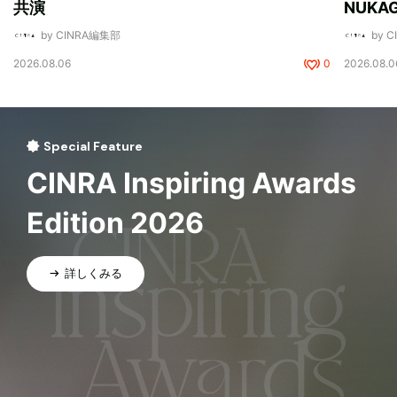
共演
NUK
by CINRA編集部
by 
2026.08.06
0
2026.08.0
Special Feature
CINRA Inspiring Awards
Edition 2026
詳しくみる