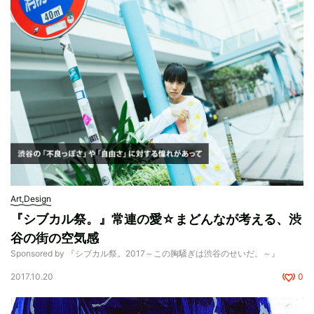
Art,Design
『シブカル祭。』常連の愛☆まどんなが考える、渋
谷の街の空気感
Sponsored by 『シブカル祭。2017～この胸騒ぎは渋谷のせいだ。～』
2017.10.20
0