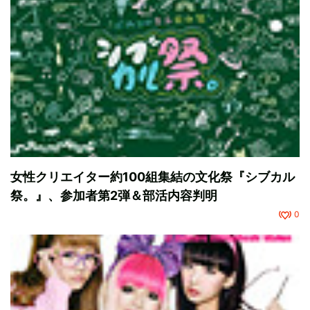
女性クリエイター約100組集結の文化祭『シブカル
祭。』、参加者第2弾＆部活内容判明
0