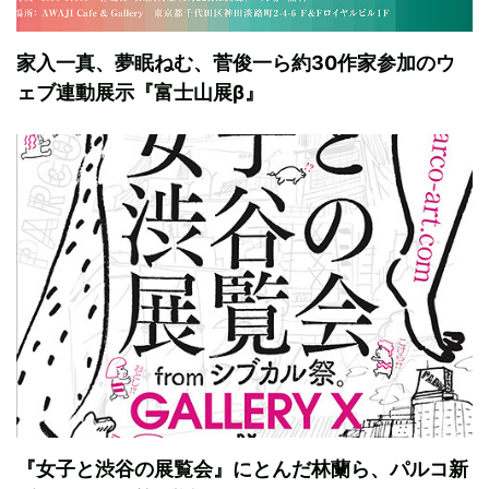
家入一真、夢眠ねむ、菅俊一ら約30作家参加のウ
ェブ連動展示『富士山展β』
『女子と渋谷の展覧会』にとんだ林蘭ら、パルコ新