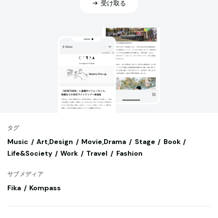
受け取る
タグ
Music
Art,Design
Movie,Drama
Stage
Book
Life&Society
Work
Travel
Fashion
サブメディア
Fika
Kompass