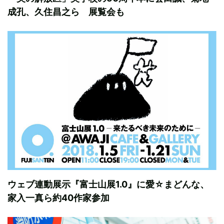
成孔、久住昌之ら 展覧会も
ウェブ連動展示『富士山展1.0』に愛☆まどんな、
家入一真ら約40作家参加