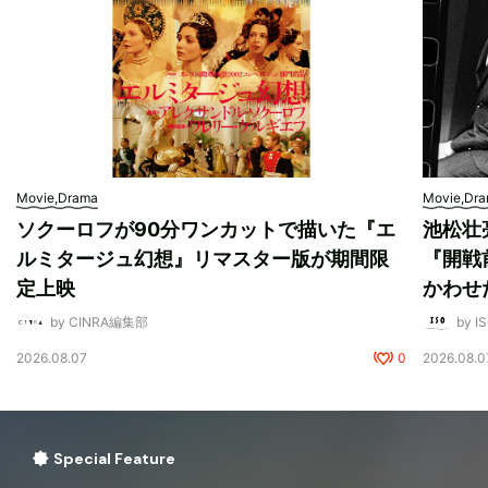
Movie,Drama
Movie,Dr
ソクーロフが90分ワンカットで描いた『エ
池松壮
ルミタージュ幻想』リマスター版が期間限
『開戦
定上映
かわせ
by CINRA編集部
by I
2026.08.07
0
2026.08.0
Special Feature