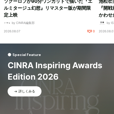
ソクーロフが90分ワンカットで描いた『エ
池松壮
ルミタージュ幻想』リマスター版が期間限
『開戦
定上映
かわせ
by CINRA編集部
by I
2026.08.07
0
2026.08.0
Special Feature
CINRA Inspiring Awards
Edition 2026
詳しくみる