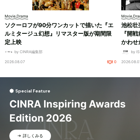
Movie,Drama
Movie,Dr
ソクーロフが90分ワンカットで描いた『エ
池松壮
ルミタージュ幻想』リマスター版が期間限
『開戦
定上映
かわせ
by CINRA編集部
by I
2026.08.07
0
2026.08.0
Special Feature
CINRA Inspiring Awards
Edition 2026
詳しくみる