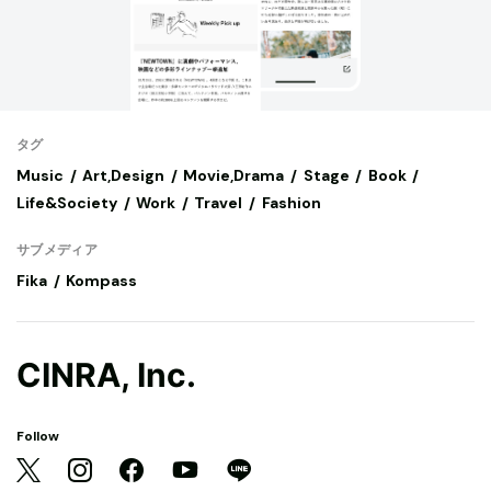
タグ
Music
Art,Design
Movie,Drama
Stage
Book
Life&Society
Work
Travel
Fashion
サブメディア
Fika
Kompass
CINRA, Inc.
Follow