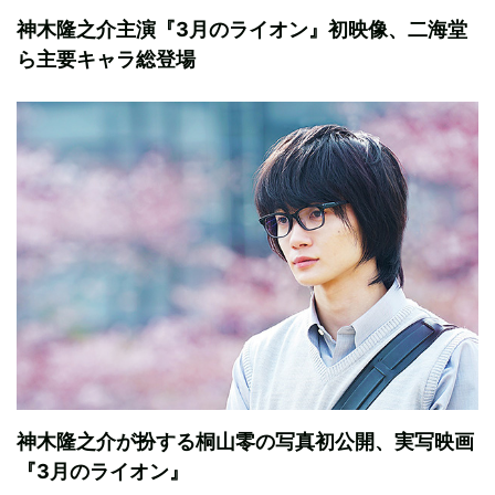
神木隆之介主演『3月のライオン』初映像、二海堂
ら主要キャラ総登場
神木隆之介が扮する桐山零の写真初公開、実写映画
『3月のライオン』