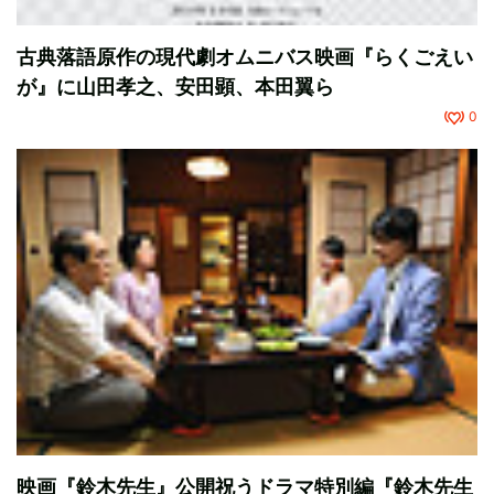
古典落語原作の現代劇オムニバス映画『らくごえい
が』に山田孝之、安田顕、本田翼ら
0
映画『鈴木先生』公開祝うドラマ特別編『鈴木先生