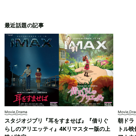
最近話題の記事
Movie,Drama
Movie,Dr
スタジオジブリ『耳をすませば』『借りぐ
朝ドラ
らしのアリエッティ』4Kリマスター版の上
トル映