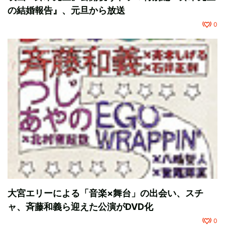
の結婚報告』、元旦から放送
0
大宮エリーによる「音楽×舞台」の出会い、スチ
ャ、斉藤和義ら迎えた公演がDVD化
0