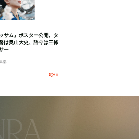
ッサム』ポスター公開。タ
督は奥山大史、語りは三條
サー
編集部
0