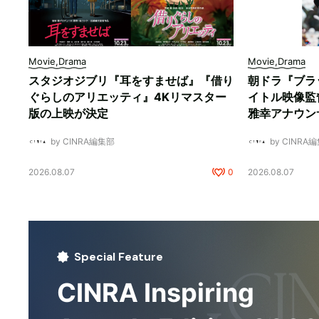
Movie,Drama
Movie,Drama
スタジオジブリ『耳をすませば』『借り
朝ドラ『ブラ
ぐらしのアリエッティ』4Kリマスター
イトル映像監
版の上映が決定
雅幸アナウン
by CINRA編集部
by CINRA
2026.08.07
0
2026.08.07
Special Feature
CINRA Inspiring