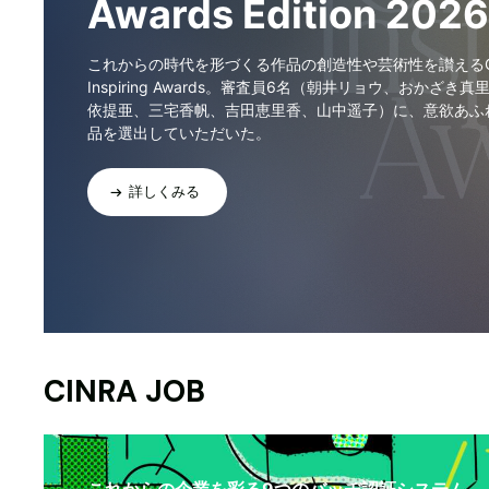
Awards Edition 2026
これからの時代を形づくる作品の創造性や芸術性を讃えるCI
Inspiring Awards。審査員6名（朝井リョウ、おかざき真
依提亜、三宅香帆、吉田恵里香、山中遥子）に、意欲あふ
品を選出していただいた。
詳しくみる
CINRA JOB
これからの企業を彩る9つのバッヂ認証システム