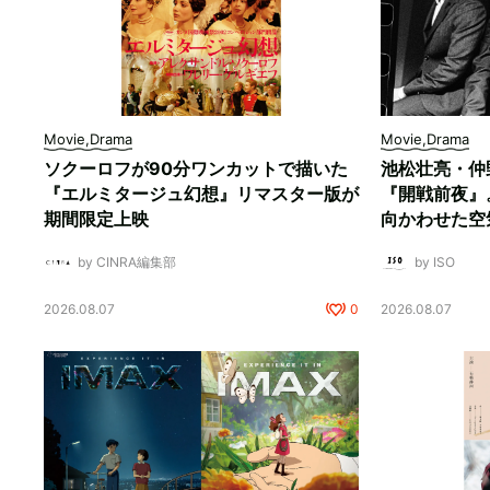
Movie,Drama
Movie,Drama
ソクーロフが90分ワンカットで描いた
池松壮亮・仲
『エルミタージュ幻想』リマスター版が
『開戦前夜』
期間限定上映
向かわせた空
by CINRA編集部
by ISO
2026.08.07
0
2026.08.07