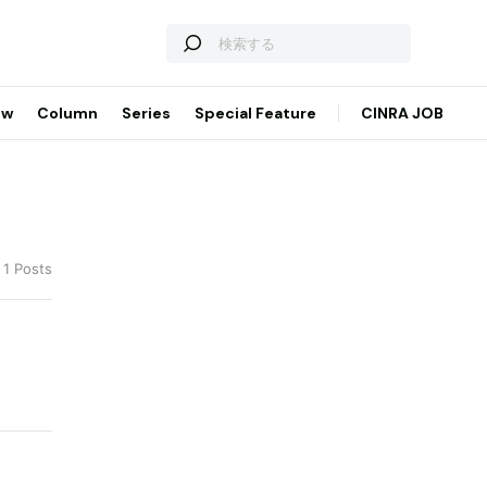
ew
Column
Series
Special Feature
CINRA JOB
 1 Posts