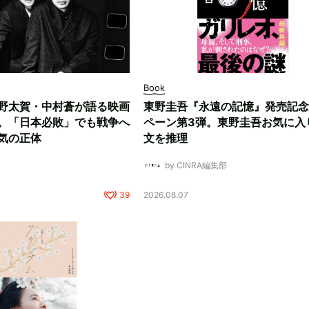
Book
野太賀・中村蒼が語る映画
東野圭吾『永遠の記憶』発売記念
。「日本必敗」でも戦争へ
ペーン第3弾。東野圭吾お気に入
気の正体
文を推理
by CINRA編集部
39
2026.08.07