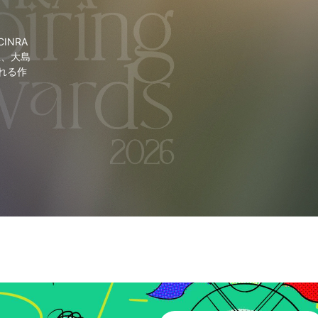
NRA
里、大島
れる作