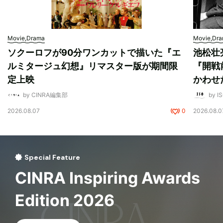
Movie,Drama
Movie,Dr
ソクーロフが90分ワンカットで描いた『エ
池松壮
ルミタージュ幻想』リマスター版が期間限
『開戦
定上映
かわせ
by CINRA編集部
by I
2026.08.07
0
2026.08.0
Special Feature
CINRA Inspiring Awards
Edition 2026