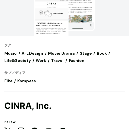
タグ
Music
Art,Design
Movie,Drama
Stage
Book
Life&Society
Work
Travel
Fashion
サブメディア
Fika
Kompass
CINRA, Inc.
Follow