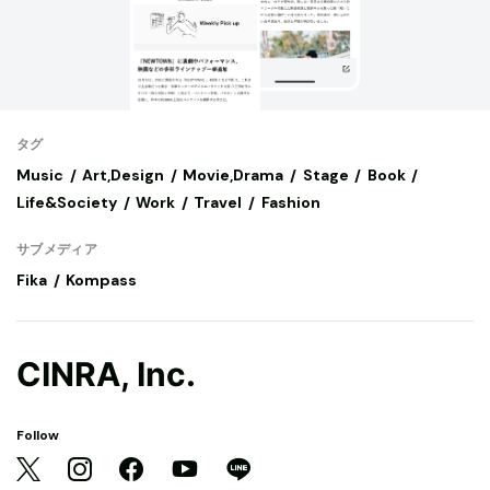
タグ
Music
Art,Design
Movie,Drama
Stage
Book
Life&Society
Work
Travel
Fashion
サブメディア
Fika
Kompass
CINRA, Inc.
Follow