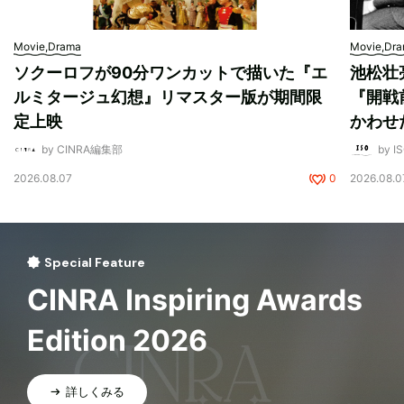
Movie,Drama
Movie,Dr
ソクーロフが90分ワンカットで描いた『エ
池松壮
ルミタージュ幻想』リマスター版が期間限
『開戦
定上映
かわせ
by CINRA編集部
by I
2026.08.07
0
2026.08.0
Special Feature
CINRA Inspiring Awards
Edition 2026
詳しくみる