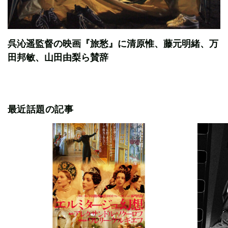
呉沁遥監督の映画『旅愁』に清原惟、藤元明緒、万
田邦敏、山田由梨ら賛辞
最近話題の記事