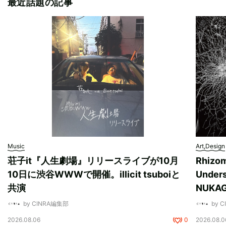
最近話題の記事
Music
Art,Design
荘子it『人生劇場』リリースライブが10月
Rhizo
10日に渋谷WWWで開催。illicit tsuboiと
Unde
共演
NUK
by CINRA編集部
by 
2026.08.06
0
2026.08.0