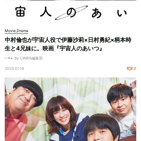
Movie,Drama
中村倫也が宇宙人役で伊藤沙莉×日村勇紀×柄本時
生と4兄妹に。映画『宇宙人のあいつ』
by CINRA編集部
2023.01.19
0