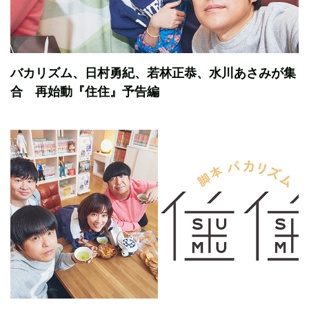
バカリズム、日村勇紀、若林正恭、水川あさみが集
合 再始動『住住』予告編