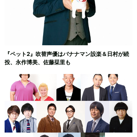
『ペット2』吹替声優はバナナマン設楽＆日村が続
投、永作博美、佐藤栞里も