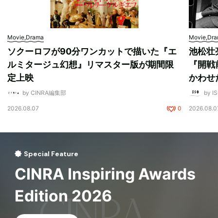
Movie,Drama
Movie,Dr
ソクーロフが90分ワンカットで描いた『エ
池松壮
ルミタージュ幻想』リマスター版が期間限
『開戦
定上映
かわせ
by CINRA編集部
by I
2026.08.07
0
2026.08.0
Special Feature
CINRA Inspiring Awards
Edition 2026