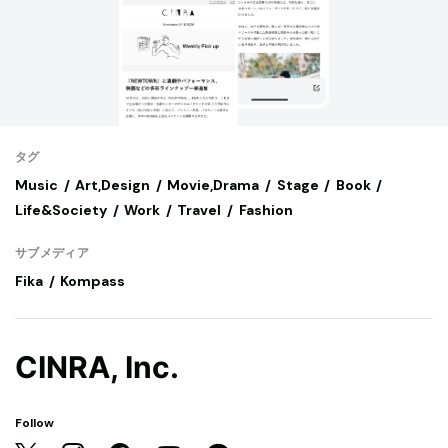
タグ
Music
Art,Design
Movie,Drama
Stage
Book
Life&Society
Work
Travel
Fashion
サブメディア
Fika
Kompass
CINRA, Inc.
Follow