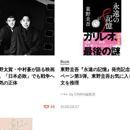
Book
野太賀・中村蒼が語る映画
東野圭吾『永遠の記憶』発売記念
。「日本必敗」でも戦争へ
ペーン第3弾。東野圭吾お気に入
気の正体
文を推理
by CINRA編集部
49
2026.08.07