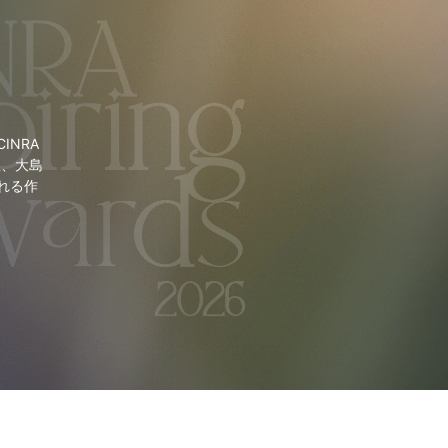
NRA
里、大島
れる作