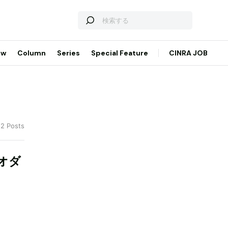
ew
Column
Series
Special Feature
CINRA JOB
 2 Posts
オダ