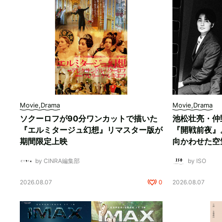
Movie,Drama
Movie,Drama
ソクーロフが90分ワンカットで描いた
池松壮亮・仲
『エルミタージュ幻想』リマスター版が
『開戦前夜』
期間限定上映
向かわせた空
by CINRA編集部
by ISO
2026.08.07
0
2026.08.07