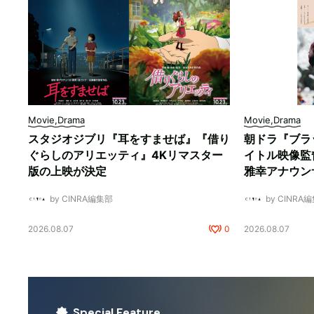
Movie,Drama
Movie,Drama
スタジオジブリ『耳をすませば』『借り
朝ドラ『ブラ
ぐらしのアリエッティ』4Kリマスター
イトル映像監
版の上映が決定
雅幸アナウン
by CINRA編集部
by CINRA
2026.08.07
0
2026.08.07
Special Feature