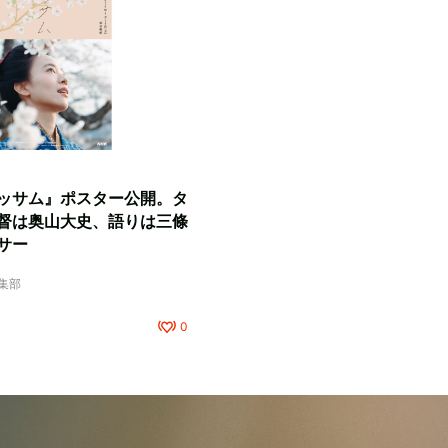
ッサム』ポスター公開。タ
督は奥山大史、語りは三條
サー
編集部
0