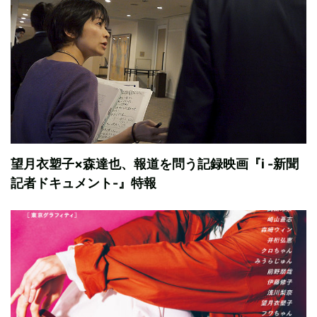
望月衣塑子×森達也、報道を問う記録映画『i -新聞
記者ドキュメント-』特報