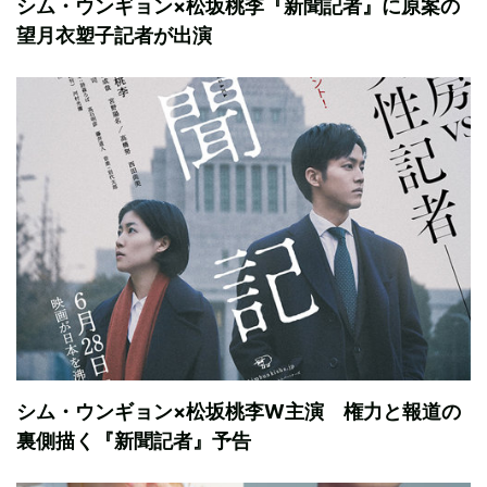
シム・ウンギョン×松坂桃李『新聞記者』に原案の
望月衣塑子記者が出演
シム・ウンギョン×松坂桃李W主演 権力と報道の
裏側描く『新聞記者』予告