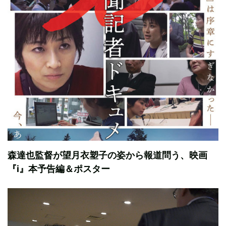
森達也監督が望月衣塑子の姿から報道問う、映画
『i』本予告編＆ポスター