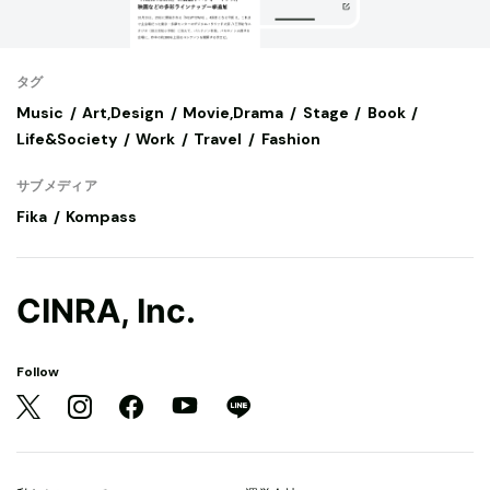
タグ
Music
Art,Design
Movie,Drama
Stage
Book
Life&Society
Work
Travel
Fashion
サブメディア
Fika
Kompass
CINRA, Inc.
Follow