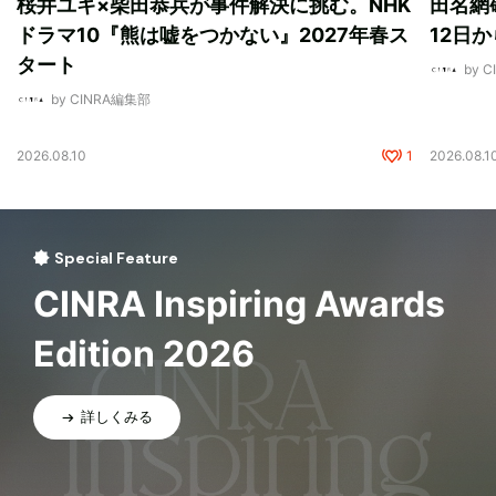
桜井ユキ×柴田恭兵が事件解決に挑む。NHK
田名網敬
ドラマ10『熊は嘘をつかない』2027年春ス
12日
タート
by 
by CINRA編集部
2026.08.10
1
2026.08.1
Special Feature
CINRA Inspiring Awards
Edition 2026
詳しくみる